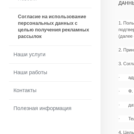
ДАНН
Согласие на использование
1. Поль
персональных данных с
подтве
целью получения рекламных
(далее
рассылок
2. При
Наши услуги
3. Сог
Наши работы
· адре
Контакты
· Ф. И
· дат
Полезная информация
· Тел
4. Цел