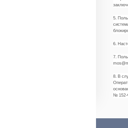
заключ
5. Пол
система
блокиро
6. Нас
7. Пол
mos@ma
8. В с
Операт
основан
№ 152-