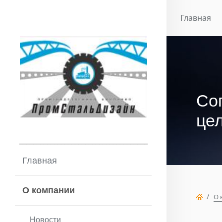
Главная
Со
це
_____________________________________
Главная
О компании
О 
СО
Новости